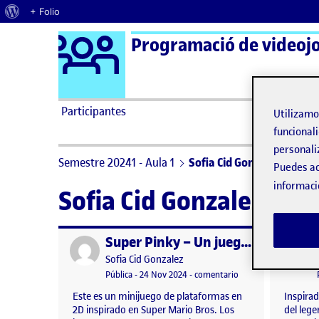
Acerca de WordPress
+ Folio
Logo Ágora
Saltar al contenido
Participantes
Utilizam
funcionali
personali
Semestre 20241 - Aula 1
Sofia Cid Gonzalez
Puedes ac
informaci
Sofia Cid Gonzalez
Super Pinky – Un juego de plataformas
Publicado por
Publicad
Publicado por
Sofia Cid Gonzalez
Visibilidad:
Fecha de publicación
en Super Pinky – Un 
Pública
-
24 Nov 2024
-
comentario
Este es un minijuego de plataformas en
Inspirad
2D inspirado en Super Mario Bros. Los
del leg