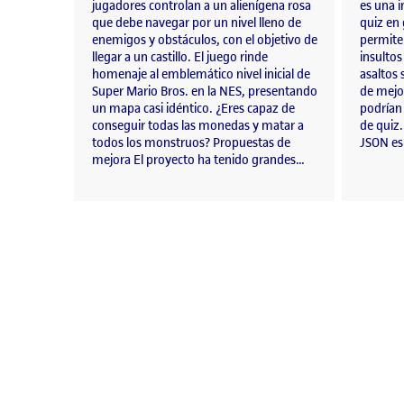
jugadores controlan a un alienígena rosa
es una i
que debe navegar por un nivel lleno de
quiz en 
enemigos y obstáculos, con el objetivo de
permite 
llegar a un castillo. El juego rinde
insultos
homenaje al emblemático nivel inicial de
asaltos 
Super Mario Bros. en la NES, presentando
de mejor
un mapa casi idéntico. ¿Eres capaz de
podrían
conseguir todas las monedas y matar a
de quiz.
todos los monstruos? Propuestas de
JSON es 
mejora El proyecto ha tenido grandes…