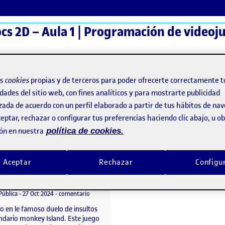
ActiFolios
Ay
os
cookies
propias y de terceros para poder ofrecerte correctamente t
dades del sitio web, con fines analíticos y para mostrarte publicidad
zada de acuerdo con un perfil elaborado a partir de tus hábitos de na
eptar, rechazar o configurar tus preferencias haciendo clic abajo, u 
ón en nuestra
política de cookies.
Aceptar
Rechazar
Configu
Pirate Duel – Un juego de insultos (inspirado en Monkey Island)
o por
Publicado por
Sofia Cid Gonzalez
juego de plataformas
Visibilidad:
Fecha de publicación
en Pirate Duel – Un juego de insultos (inspirado e
Pública
-
27 Oct 2024
-
comentario
o en le famoso duelo de insultos
endario monkey Island. Este juego