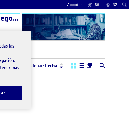
Acceder
85
32
Programació de videojocs 2D – Aula 1 | Programación de videojuegos 2D – Aula 1
uda
odas las
vegación.
Ordenar:
Descendente
Ordenar:
Fecha
obtener más
rar
n Monkey Island)