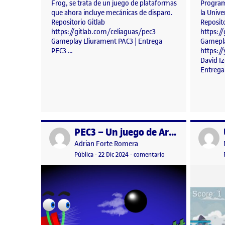
Frog, se trata de un juego de plataformas
Program
que ahora incluye mecánicas de disparo.
la Unive
Repositorio Gitlab
Reposito
https://gitlab.com/celiaguas/pec3
https:/
Gameplay Lliurament PAC3 | Entrega
Gamepl
PEC3 …
https:/
David I
Entrega
PEC3 – Un juego de Artilleria
Publicado por
Publicad
Publicado por
Adrian Forte Romera
Visibilidad:
Fecha de publicación
22 diciembre, 2024 10:02 pm
en PEC3 – Un juego de 
Pública
-
22 Dic 2024
-
comentario