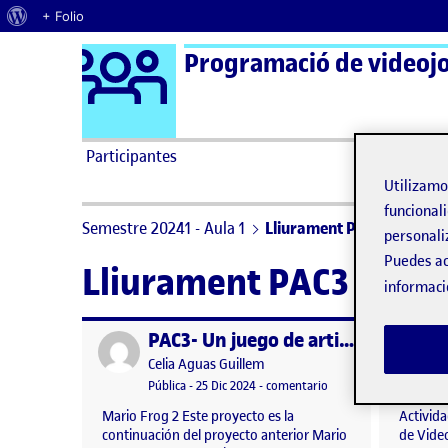
Acerca de WordPress
+ Folio
Logo Ágora
Saltar al contenido
Participantes
Utilizam
funcionali
Semestre 20241 - Aula 1
Lliurament PAC3 | Entreg
personali
Puedes ac
Lliurament PAC3 | Ent
informaci
PAC3- Un juego de artillería
Publicado por
Publicad
Publicado por
Celia Aguas Guillem
Visibilidad:
Fecha de publicación
en PAC3- Un juego de ar
Pública
-
25 Dic 2024
-
comentario
Mario Frog 2 Este proyecto es la
Activid
continuación del proyecto anterior Mario
de Vide