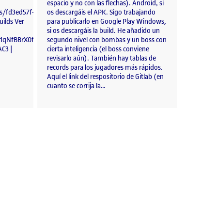
espacio y no con las flechas). Android, si
s/fd3ed57f-
os descargáis el APK. Sigo trabajando
ilds Ver
para publicarlo en Google Play Windows,
si os descargáis la build. He añadido un
/d/1qNfBBrX0fbo7Q_C3pBlU11n6iGGWlEqt/view?
segundo nivel con bombas y un boss con
C3 |
cierta inteligencia (el boss conviene
revisarlo aún). También hay tablas de
records para los jugadores más rápidos.
Aquí el link del respositorio de Gitlab (en
cuanto se corrija la…