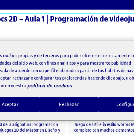
ActiFolios
Ay
os
cookies
propias y de terceros para poder ofrecerte correctamente t
dades del sitio web, con fines analíticos y para mostrarte publicidad
a PEC3
zada de acuerdo con un perfil elaborado a partir de tus hábitos de na
eptar, rechazar o configurar tus preferencias haciendo clic abajo, u 
rega PEC3
ón en nuestra
política de cookies.
PV2D_PEC_03 – Un juego de artilleria – Slime Summoners Arena
o por
Publicado por
Aceptar
Rechazar
Configu
Publicado por
Publicado por
David Izquierdo Molina
Noel Vázquez Caparrós
tillería
Visibilidad:
Fecha de publicación
en PV2D_PEC_03 – Un juego de artilleria – Slime
Visibilidad:
Fecha de publicació
22 dicie
Pública
-
23 Dic 2024
-
comentario
Pública
-
22 Dic 2024
-
comen
ad de la asignatura Programación
Juego de artilleria estilo worms 
ojuegos 2D del Máster en Diseño y
completo con muchos elementos