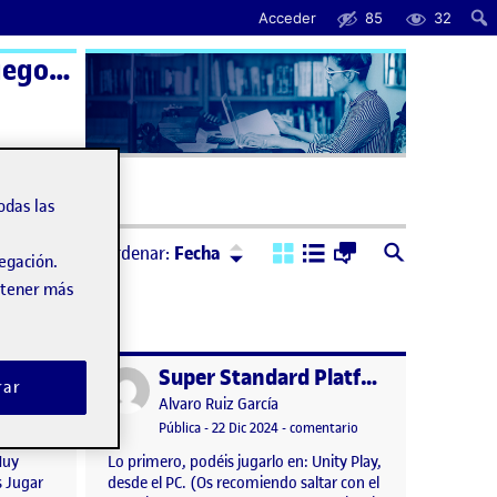
Acceder
85
32
Programació de videojocs 2D – Aula 1 | Programación de videojuegos 2D – Aula 1
uda
odas las
Ordenar:
Descendente
Ordenar:
Fecha
vegación.
obtener más
NoelVazquezPAC3 Videojocs2D
Super Standard Platformer, segundo nivel y tablas de récords.
Publicado por
rar
Publicado por
Alvaro Ruiz García
 Summoners Arena
n
mbre, 2024 11:18 pm
en NoelVazquezPAC3 Videojocs2D
Visibilidad:
Fecha de publicación
en Super Standard Platf
tario
Pública
-
22 Dic 2024
-
comentario
Muy
Lo primero, podéis jugarlo en: Unity Play,
 Jugar
desde el PC. (Os recomiendo saltar con el