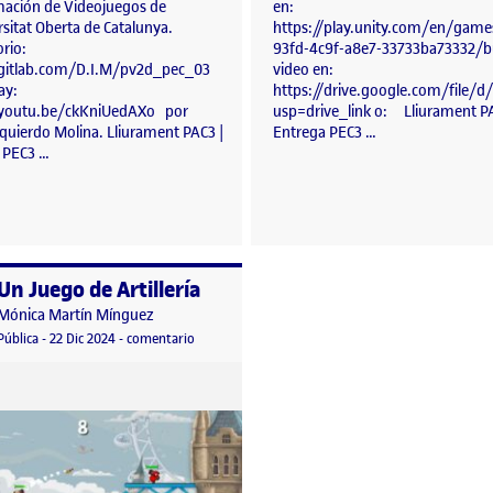
ación de Videojuegos de
en:
rsitat Oberta de Catalunya.
https://play.unity.com/en/game
rio:
93fd-4c9f-a8e7-33733ba73332/bu
/gitlab.com/D.I.M/pv2d_pec_03
video en:
ay:
https://drive.google.com/file
/youtu.be/ckKniUedAXo por
usp=drive_link o: Lliurament PA
zquierdo Molina. Lliurament PAC3 |
Entrega PEC3 …
 PEC3 …
Un Juego de Artillería
o por
Publicado por
Mónica Martín Mínguez
Artilleria
Visibilidad:
Fecha de publicación
en Un Juego de Artillería
Pública
-
22 Dic 2024
-
comentario