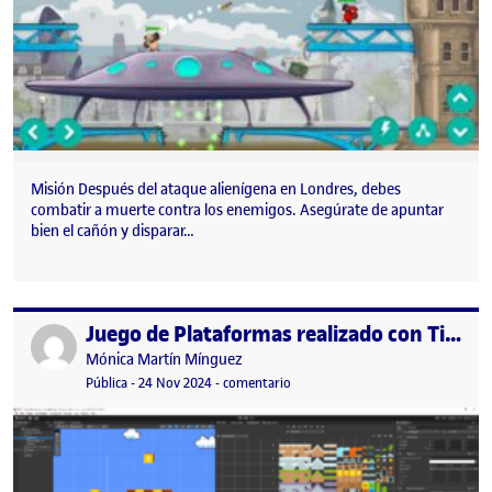
Misión Después del ataque alienígena en Londres, debes
combatir a muerte contra los enemigos. Asegúrate de apuntar
bien el cañón y disparar…
Juego de Plataformas realizado con Tilemaps en Unity
Publicado por
Publicado por
Mónica Martín Mínguez
Visibilidad:
Fecha de publicación
24 noviembre, 2024 7:53 pm
en Juego de Plataformas realizado
Pública
-
24 Nov 2024
-
comentario