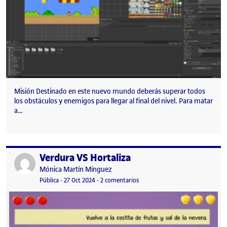
Misión Destinado en este nuevo mundo deberás superar todos
los obstáculos y enemigos para llegar al final del nivel. Para matar
a…
Verdura VS Hortaliza
Publicado por
Publicado por
Mónica Martín Mínguez
Visibilidad:
Fecha de publicación
27 octubre, 2024 8:42 pm
en Verdura VS Hortaliza
Pública
-
27 Oct 2024
-
2 comentarios