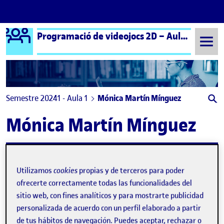
Logo Ágora
Programació de videojocs 2D – Aula 1 | Programación de videojuegos 2D – Aula 1
Saltar al contenido
Semestre 20241 - Aula 1
Mónica Martín Mínguez
Mónica Martín Mínguez
Rescue Them All
Publicado por
Publicado por
Mónica Martín Mínguez
Utilizamos
cookies
propias y de terceros para poder
Visibilidad:
Fecha de publicación
en Rescue Them All
Pública
-
26 Ene 2025
-
comentario
ofrecerte correctamente todas las funcionalidades del
sitio web, con fines analíticos y para mostrarte publicidad
personalizada de acuerdo con un perfil elaborado a partir
de tus hábitos de navegación. Puedes aceptar, rechazar o