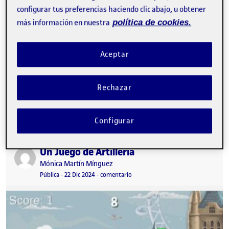
configurar tus preferencias haciendo clic abajo, u obtener
más información en nuestra
política de cookies.
Aceptar
Rechazar
Misión Debes rescatar a todas las abejitas que se han perdido de
la colmena, cuando las encuentres todas llega al final del…
Configurar
Un Juego de Artillería
Publicado por
Publicado por
Mónica Martín Mínguez
Visibilidad:
Fecha de publicación
en Un Juego de Artillería
Pública
-
22 Dic 2024
-
comentario