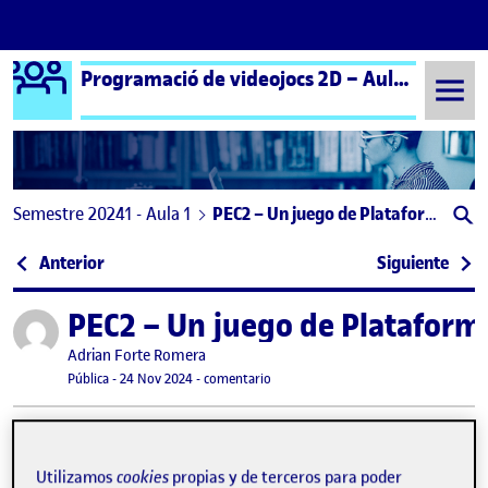
Logo Ágora
Programació de videojocs 2D – Aula 1 | Programación de videojuegos 2D – Aula 1
Saltar al contenido
Semestre 20241 - Aula 1
PEC2 – Un juego de Plataformas
Navegación de entradas
: Super Pinky – Un juego de plataformas
: Sup
Anterior
Siguiente
PEC2 – Un juego de Plataform
Publicado por
Publicado por
Adrian Forte Romera
Visibilidad:
Fecha de publicación
22 diciembre, 2024 10:00 pm
en PEC2 – Un juego de Plataformas
Pública
-
24 Nov 2024
-
comentario
Super Mario Bros
Utilizamos
cookies
propias y de terceros para poder