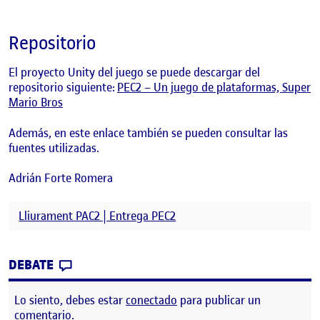
Repositorio
El proyecto Unity del juego se puede descargar del
repositorio siguiente:
PEC2 – Un juego de plataformas, Super
Mario Bros
Además, en este
enlace
también se pueden consultar las
fuentes utilizadas.
Adrián Forte Romera
Lliurament PAC2 | Entrega PEC2
CONTRIBUTION
0
EN PEC2 – UN JUEGO DE PLATAFORMAS
DEBATE
Lo siento, debes estar
conectado
para publicar un
comentario.